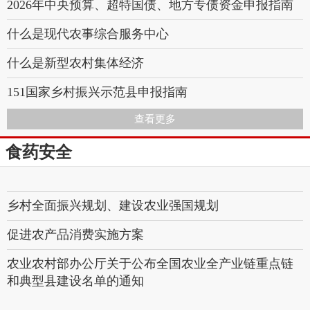
2026年中央预算、超特国债、地方专债资金申报指南
什么是现代农事综合服务中心
什么是新型农村集体经济
151国家乡村振兴示范县申报指南
查看更多
144设施农业政策奖补2026申报指南
食药安全
113国家级特色小镇
114国家级田园综合体
乡村全面振兴规划、建设农业强国规划
促进农产品消费实施方案
农业农村部办公厅关于公布全国农业全产业链重点链
和典型县建设名单的通知