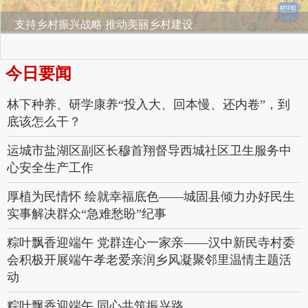
支持乡村振兴战略 推动美丽乡村建设
今日要闻
林下种养、研学康养“投入大、回本慢、还内卷”，到
底该怎么干？
运城市盐湖区副区长穆首翔督导西城社区卫生服务中
心安全生产工作
厚植为民情怀 绘就幸福底色——城固县倾力办好民生
实事解决群众“急难愁盼”纪事
粽叶飘香迎端午 党群连心一家亲——汉中新民寺村委
会积极开展端午孝老爱亲润乡风凝聚邻里温情主题活
动
粽叶飘香迎端午 同心共筑振兴路