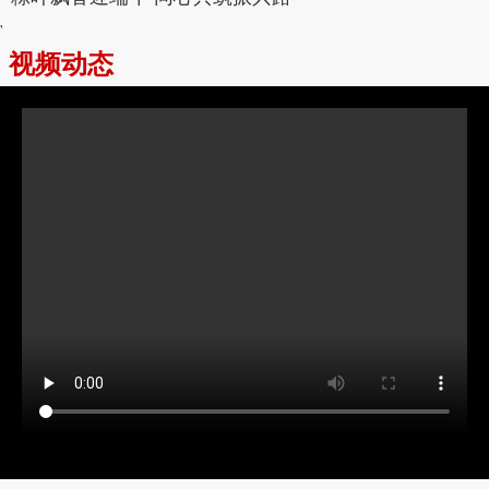
'
视频动态