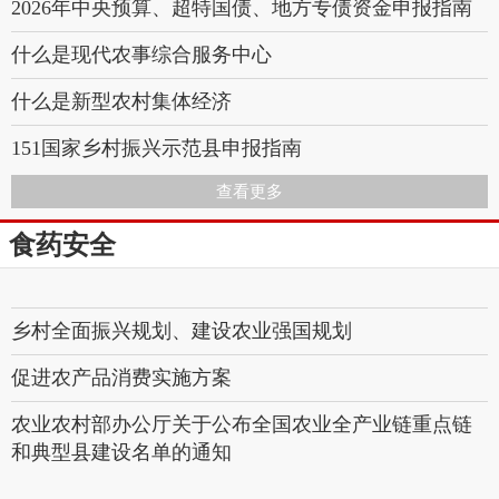
2026年中央预算、超特国债、地方专债资金申报指南
什么是现代农事综合服务中心
什么是新型农村集体经济
151国家乡村振兴示范县申报指南
查看更多
144设施农业政策奖补2026申报指南
食药安全
113国家级特色小镇
114国家级田园综合体
乡村全面振兴规划、建设农业强国规划
促进农产品消费实施方案
农业农村部办公厅关于公布全国农业全产业链重点链
和典型县建设名单的通知