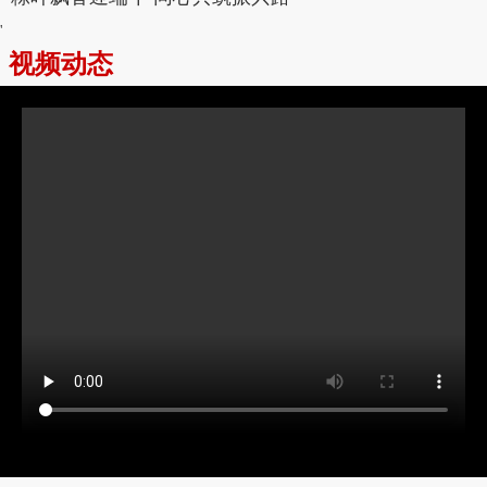
'
视频动态