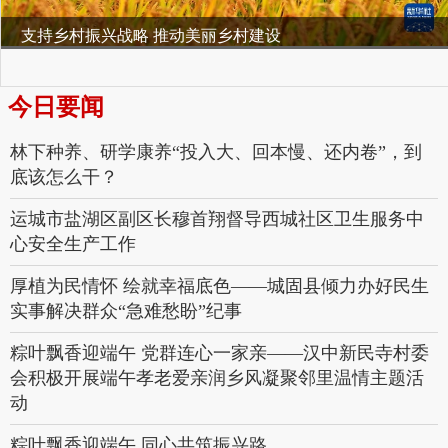
支持乡村振兴战略 推动美丽乡村建设
今日要闻
林下种养、研学康养“投入大、回本慢、还内卷”，到
底该怎么干？
运城市盐湖区副区长穆首翔督导西城社区卫生服务中
心安全生产工作
厚植为民情怀 绘就幸福底色——城固县倾力办好民生
实事解决群众“急难愁盼”纪事
粽叶飘香迎端午 党群连心一家亲——汉中新民寺村委
会积极开展端午孝老爱亲润乡风凝聚邻里温情主题活
动
粽叶飘香迎端午 同心共筑振兴路