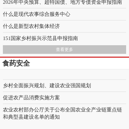
2026年中央预算、超特国债、地方专债资金申报指南
什么是现代农事综合服务中心
什么是新型农村集体经济
151国家乡村振兴示范县申报指南
查看更多
144设施农业政策奖补2026申报指南
食药安全
113国家级特色小镇
114国家级田园综合体
乡村全面振兴规划、建设农业强国规划
促进农产品消费实施方案
农业农村部办公厅关于公布全国农业全产业链重点链
和典型县建设名单的通知