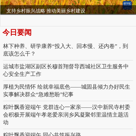
陕西白河构朳镇：扎实推进林长制工作，绘就生态发展...
今日要闻
林下种养、研学康养“投入大、回本慢、还内卷”，到
底该怎么干？
运城市盐湖区副区长穆首翔督导西城社区卫生服务中
心安全生产工作
厚植为民情怀 绘就幸福底色——城固县倾力办好民生
实事解决群众“急难愁盼”纪事
粽叶飘香迎端午 党群连心一家亲——汉中新民寺村委
会积极开展端午孝老爱亲润乡风凝聚邻里温情主题活
动
粽叶飘香迎端午 同心共筑振兴路