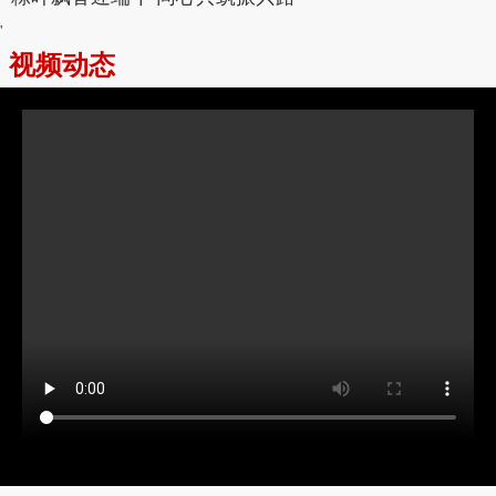
'
视频动态