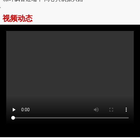
'
视频动态