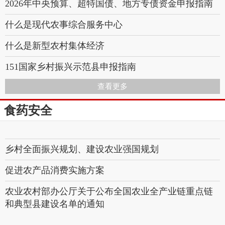
2026年中央预算、超特国债、地方专债资金申报指南
什么是现代农事综合服务中心
什么是新型农村集体经济
151国家乡村振兴示范县申报指南
查看更多
144设施农业政策奖补2026申报指南
食药安全
113国家级特色小镇
114国家级田园综合体
乡村全面振兴规划、建设农业强国规划
促进农产品消费实施方案
农业农村部办公厅关于公布全国农业全产业链重点链
和典型县建设名单的通知