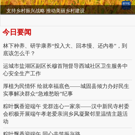
支持乡村振兴战略 推动美丽乡村建设
今日要闻
林下种养、研学康养“投入大、回本慢、还内卷”，到
底该怎么干？
运城市盐湖区副区长穆首翔督导西城社区卫生服务中
心安全生产工作
厚植为民情怀 绘就幸福底色——城固县倾力办好民生
实事解决群众“急难愁盼”纪事
粽叶飘香迎端午 党群连心一家亲——汉中新民寺村委
会积极开展端午孝老爱亲润乡风凝聚邻里温情主题活
动
粽叶飘香迎端午 同心共筑振兴路