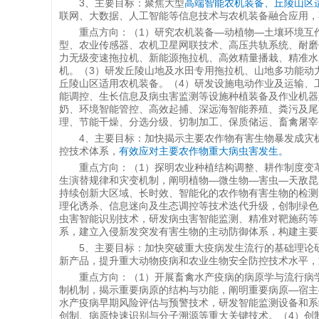
3、主要目标：聚焦大型
高端智能农机装备、丘陵山区
联网、大数据、人工智能等信息技术与农机装备融合应用，
重点方向：（1）研究农机装备—动植物—土壤环境互
型、农业传感器、农机卫星网联技术、高压共轨系统、耐磨
力无级变速拖拉机、新能源拖拉机、高效精量播栽、精准水
机。（3）研发丘陵山地及水田专用拖拉机、山地多功能动
丘陵山区适用农机装备。（4）研发设施电动作业及运输、
能调控、生长信息及病虫害监测等设施种植装备及作业机器
奶、环境智能管控、高效起捕、深远海智能养殖、粪污及尾
理、节能干燥、分选分级、切制加工、保质储运、畜禽屠宰
4、主要目标：加快揭示主要农作物有害生物暴发成灾
控技术体系，
有效应对主要农作物重大病虫害发生。
重点方向：（1）探明农业种植结构调整、耕作制度变
生演替规律和灾变机制，阐明植物—微生物—害虫—天敌昆
持续创新大区域、长时效、智能化的农作物有害生物的检测
理化诱杀、信息迷向及生态调控等技术迭代升级，创制绿色
虫害智能识别技术，研发病虫害智能监测、精准对靶施药等
系，建立入侵新发突发有害生物的主动防御体系，构建主要
5、主要目标：加快突破重大疫病发生流行的基础理论
新产品，提升重大动物疫病和农业生物安全防控技术水平，
重点方向：（1）开展畜禽水产疫病的病原学与流行病
制机制，揭示重要病原的结构与功能，阐明重要病原—宿主
水产疫病早期风险评估与预警技术，研发智能监测设备和系
创制、病原快速识别与分子溯源等重大关键技术。（4）创