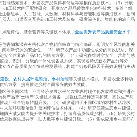
息智能感知技术，开发农产品保鲜和储运等减损保质新技术。（3）开展
与加工技术的匹配性研究，开发农产品品质数字化表征技术、多维全组
微生物组学、人工智能、大数据、材料科学与智能制造等前沿技术，创制
机器人、自适应交互先进加工技术及装备，研发绿色化、智能化的农产品
、风险评估、膳食营养等关键技术体系，
全面提升农产品质量安全水平，
。
等危害物和潜在有害代谢产物靶向筛查与精准确证，阐明安全风险的相关
，阐明新资源的安全性。（3）研究农产品中功能性成分的高效识别、深
进安全营养农产品组合的膳食方案。（4）研究多维时空安全、营养与感
监控、识别、分级的一体化设备及系统，实现名特优新农产品分等分
建立农产品质量安全快速检测系统，构建全链条风险因子高效识别与主动
村建设、农村人居环境整治、乡村治理
等关键技术模式，开发农业多种功
供给方案，提高推进乡村全面振兴的效力效能。
地区等不同区域、不同经济发展水平的农业农村现代化发展模式和推进路
肉类产品等“土特产”关键技术装备，加强优良品种选育扩繁、高效生产与
推动产业全链条转型升级。（3）研发适用于不同区域的农村生活垃圾、
村人居环境整治提升监测评估技术体系。（4）研究低碳生态乡村建设、
施防灾减灾能力提升等关键技术，打造高品质低碳乡村。（5）研究乡村
信息数据集成共享，助力数字乡村建设升级。（6）集成应用乡村空间布