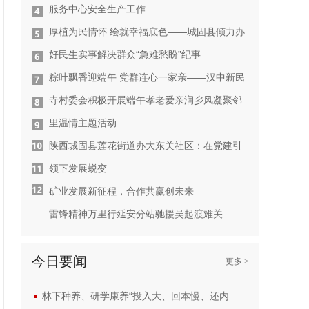
服务中心安全生产工作
厚植为民情怀 绘就幸福底色——城固县倾力办
好民生实事解决群众“急难愁盼”纪事
粽叶飘香迎端午 党群连心一家亲——汉中新民
寺村委会积极开展端午孝老爱亲润乡风凝聚邻
里温情主题活动
陕西城固县莲花街道办大东关社区：在党建引
领下发展蜕变
矿业发展新征程，合作共赢创未来
雷锋精神万里行延安分站驰援吴起渡难关
今日要闻
更多 >
林下种养、研学康养“投入大、回本慢、还内...