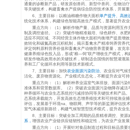
通量的诊断新产品，研发原创兽药、新型中兽药、生物治疗
等关键技术，构建畜禽水产疫病综合防控技术体系，开展重
6、主要目标：以粮油棉糖作物大面积
单产提升、高效
统化技术体系，构建绿色智能高效生产模式，显著提升农业
重点方向：（1）解析作物产量、品质与资源利用互作
制及调控途径。（2）突破作物精准栽培、绿色耕作、水肥
适应不同区域、不同经营主体作物大面积均衡增产提质增效
效转化和碳氮高效沉积机制，揭示畜禽水产精准饲养营养代
评定饲料原料营养价值和畜禽水产动物营养需要量，攻克非
健康养殖绿色投入品，形成“粮—饲”联产增收生产模式，
研发作物高效用水的关键技术，研制适合国情的智慧灌溉装
养和工厂化循环水利用等新技术新模式。
7、主要目标：加快
农业面源污染防治、
农业应对气候
洁化、废弃物资源化、产业模式生态化，不断提升农业可持
重点方向：（1）解析种养业温室气体排放、面源污染
准体系和背景数据库。（2）突破农业面源污染物降存减活
种养循环与农业生态系统控污减排协同等关键技术和产品。
态系统承载能力，开发高效生态增养殖技术和可持续渔业捕
评估，发展基于环境na、物联网、声学等的新监测评估技
室气体减排新路径，构建气候智慧型技术模式，提升农业生
8、主要目标：突破全加工周期的品质精准调控、资源
系，
增强农业产业链供应链韧性和稳定性，为农业产业发展
重点方向：（1）开展针对食品制造过程和目标品质要