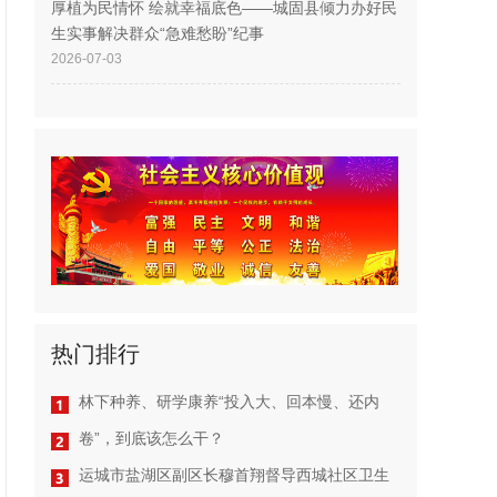
厚植为民情怀 绘就幸福底色——城固县倾力办好民
生实事解决群众“急难愁盼”纪事
2026-07-03
热门排行
林下种养、研学康养“投入大、回本慢、还内
卷”，到底该怎么干？
运城市盐湖区副区长穆首翔督导西城社区卫生