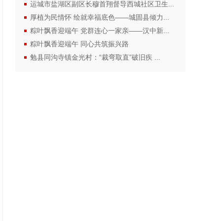
运城市盐湖区副区长穆首翔督导西城社区卫生...
厚植为民情怀 绘就幸福底色——城固县倾力...
粽叶飘香迎端午 党群连心一家亲——汉中新...
粽叶飘香迎端午 同心共筑振兴路
勉县同沟寺镇金光村：“裁弯取直”破旧疾 ...