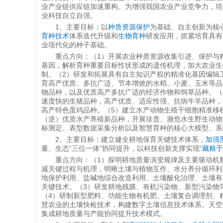
业产业链供应链加速重构。为增强我国农业产业竞争力，培
业科技自立自强。
1、主要目标：以
种质资源保护
为基础、自主创新为核
育种技术
体系迭代升级和
生物育种
研发应用，抓紧培育具有
业现代化的种子基础。
重点方向：（1）开展农业种质资源收集引进、保护与
基因，解析育种重要目标性状形成的遗传机理，加大农业生
制。（2）研发和拓展具有自主知识产权的精准化基因编辑
育高产优质、多抗广适、节本增效的水稻、小麦、玉米等品
物品种，以及优质高产多抗广适的经济作物和饲草品种。（
速度快的生猪品种，高产优质、适应性强、抗病牛羊品种，
高产特色蛋鸡品种。（5）建立水产动物生殖干细胞精准移
（逆）优质水产养殖新品种，开展珍贵、濒危水生野生动物
标测定、表型数据采集分析以及智慧育种的核心大模型、系
2、主要目标：建立健全耕地保育关键技术体系，
加强
量、生态“三位一体”协同提升，以科技创新支撑实现
“藏粮于
重点方向：（1）探明耕地质量演变规律及主要驱动机
减关键过程与机理，明晰土壤与植物互作、水分养分循环利
地保护利用、盐碱地综合改造利用、土壤酸化治理、土壤有
关键技术。（3）研发耕地残膜、有机污染物、新型污染物
（4）研制新型肥料、功能生物有机肥、土壤复合调理剂、
慧农业的土壤快检技术，构建数字土壤信息技术体系、天空
集成耕地质量与产能协同提升技术模式。