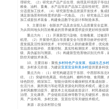
理研究。（2）研究农产品产后生理、病理及环境因子等信
粮食、油料、畜禽、水产品等农产品加工适应性研究、原料
分适度加工技术。（4）研究新型食品资源开发技术，集成
满足新场景和特殊需求的新一代食品。（5）研究食品工业
加工成套技术装备，构建食品数字化设计和制造体系。
9、主要目标：创新农产品及农业投入品质量安全监测
为从田间地头到百姓餐桌的营养健康需求提供更好科技保障
重点方向：（1）开展新型污染物、生物毒素、过敏原
机理。（2）开展替代蛋白等质量安全与营养功效评价研究
度发掘及活性保持技术，针对特定人群的健康需求，优化推
官品质在线评价、质量控制、真实性检测技术，研发智能化
级、真伪鉴别与溯源。（5）构建新型危害物识别元件库，
防控关键技术体系。
10、主要目标：聚焦
乡村特色产业发展、低碳生态乡
能、乡村多元价值，为建设
宜居宜业和美乡村
提供更多科技
重点方向：（1）研究构建适宜于东部、中西部和东北
径。（2）突破特色果蔬、特色油料、糖料作物、食用菌、
绿色防控、精深加工、智能分级和冷藏保鲜技术集成创新，
生活污水、厕所粪污等处理及资源化利用技术模式，建立农
乡村风貌整治提升、建筑本土化低碳改造设计、村民基础设
治理、文化康养、产业链前后延伸等数字化关键技术，推动
局、产业布局、乡村文旅、宜居住宅等关键技术模式。
来源：农业农村部公报