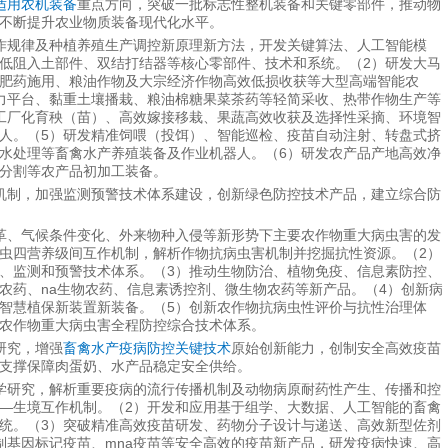
适用农机装备
重点方向，突破一批标志性整机装备和关键零部件，推动物
不断提升农业物质装备现代化水平。
作规律及种植养殖生产调控新原理新方法，开发关键算法、人工智能模
低阻入土部件、双结打结器等核心零部件、技术和系统。（2）研发大马
肥药施用、粮油作物及大宗经济作物高效低损收获等大型高端智能农
力平台、黏重土壤播栽、粮油棉糖果菜茶药等轻简采收、热带作物生产等
工厂化育秧（苗）、高效嫁接移栽、果蔬高效收获及选择性采摘、环境智
人。（5）研发精准饲喂（投饵）、智能巡检、疫苗自动注射、转盘式挤
水处理等畜禽水产养殖装备及作业机器人。（6）研发农产品产地高效净
分割等农产品初加工装备。
机制，加强监测预警技术体系建设，创新绿色防控技术产品，建立综合防
革、气候条件变化、外来物种入侵等新形势下主要农作物重大病虫害的发
虫四营养级间互作机制，解析作物抗病虫害机制并挖掘抗性资源。（2）
、监测和预警技术体系。（3）推动生物防治、植物免疫、信息素防控、
农药、na生物农药、信息素诱控剂、微生物农药等新产品。（4）创新病
智慧植保新装置新装备。（5）创新农作物抗病虫性评价与抗性治理体
农作物重大病虫害全程防控综合技术体系。
研究，增强
畜禽水产疫病防控关键技术
原始创新能力，创制安全高效疫苗
支撑保障肉蛋奶、水产品稳定安全供给。
学研究，解析重要疫病的流行传播机制及动物病原耐药性产生、传播和控
—生境互作机制。（2）开发和应用基于组学、大数据、人工智能的畜禽
统。（3）突破精准高效疫苗研发、药物分子设计与递送、高效新型佐剂
制基因标记疫苗、mna疫苗等安全高效的疫苗新产品，研发疫病快速、高