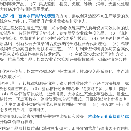
制剂等新产品。（5）集成监测、检疫、免疫、诊断、消毒、无害化处理
大疫病净化与根除应用示范。
设施种植、畜禽水产集约化养殖
为方向，集成创新适应不同生产场景的系
综合生产能力，不断提升产业质量效益和竞争力。
关键过程及其生理生态机理，揭示作物系统高产优质与资源高效协同的机
精准调控、智慧管理等关键技术，创制新型农业绿色投入品。（3）创建
的精准化、智慧化和轻简化种植栽培体系与模式。（4）探明饲料饲草高
谢基础，创新从营养供给到品质形成的全过程营养代谢理论。（5）精准
粮饲料资源高值化利用技术与工艺。（6）研制新型饲料资源与安全高效
构建绿色节粮低碳养殖综合技术体系。（7）突破高水效农业理论和方法，
备、抗旱节水产品，构建农业节水监测评价指标体系，创新稻渔综合种
变化科技创新，构建生态循环农业技术体系，推动投入品减量化、生产清
续发展水平。
特征机理、迁转规律和源头追溯，建立种养业环境足迹评估方法规则、标
与迁移阻控技术。（3）创新秸秆还田增碳和生物质能等多元利用、粪肥
（4）科学评价草原放牧、近海捕捞、大水面生态渔业等畜牧业、渔业生
捞技术，形成畜牧业、渔业资源精准管理模式。开展近海渔业资源监测
术，为主要渔业种类限额捕捞和总量控制提供支撑。（5）开发农业生产温
态系统增产增汇减排能力。
减损提质和智能高效制造等关键技术瓶颈和装备，
构建多元化食物供给体
开辟新领域新赛道。
求的农产品原料物质基础演变机制研究，加强食物营养与健康因子作用机