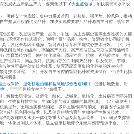
育发展农业新质生产力，要聚焦以下
10大重点领域，
加快实现高水平农
心、供种安全为底线，集中力量破难题、补短板、强优势、控风险，推动
自主知识产权的优良品种，加快实现重要农产品种源自主可控，筑牢农
精准鉴定，发掘调控产量、品质、耐逆、抗主要病虫害等重要性状的关键
物与环境互作模式研究，阐明产量与品质、抗性、资源效率协同提升机
工具，强化全基因组选择、智能设计等育种关键核心技术开发。（3）培
种及耐盐碱作物品种，高油高产大豆、高产高油短生育期油菜等油料作
4）培育繁殖力强、饲料转化率高、适应性强、抗病、肉品质优良、生长
生产性能高、肉品质好、抗病力强的白羽肉鸡品种，以及优质、节粮、
植与单性新品种创制技术体系，培育适应高度集约化养殖的速生抗病
繁育技术研究。（6）开发自主可控的智能化种质资源储存、生理生化指
统与装备。
黑土地保护、退化耕地治理和盐碱地综合改造利用，
促进耕地数量、质
地”，
牢牢守住粮食生产的“命根子”。
制，解析土壤侵蚀、贫瘠化、酸化、盐碱化、板结化、土传病害等障碍消
用、生物多样性维持、生物培肥与碳汇偶联的机理机制。（2）研发黑土
机质提升、土壤压实板结消减、多熟区连作障碍消减、有害因子去除等
等消减与绿色阻控技术，以及健康耕地培育与生物多样性恢复技术。
精准高效施肥及水肥一体化等重大产品及其配套装备。（5）研发支撑智
地一体化监测技术体系，建立健康耕地评价系统与预警预测平台。（6）