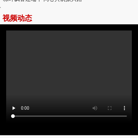
'
视频动态