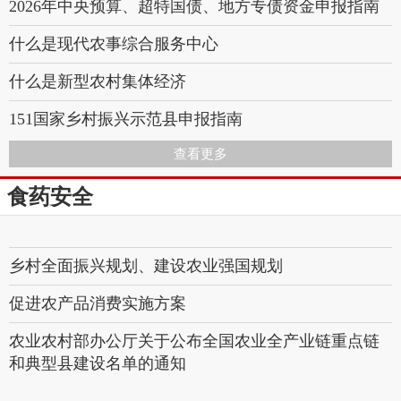
2026年中央预算、超特国债、地方专债资金申报指南
什么是现代农事综合服务中心
什么是新型农村集体经济
151国家乡村振兴示范县申报指南
查看更多
144设施农业政策奖补2026申报指南
食药安全
113国家级特色小镇
114国家级田园综合体
乡村全面振兴规划、建设农业强国规划
促进农产品消费实施方案
农业农村部办公厅关于公布全国农业全产业链重点链
和典型县建设名单的通知