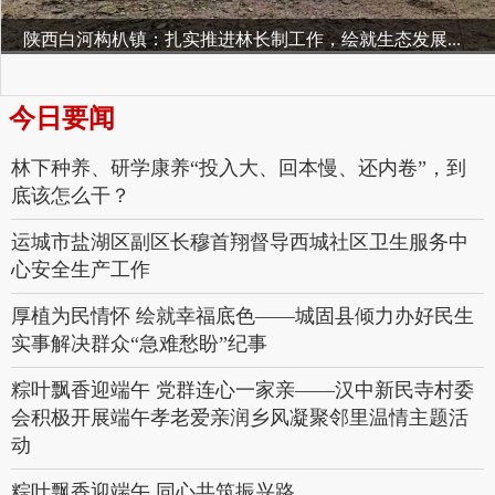
陕西白河构朳镇：扎实推进林长制工作，绘就生态发展...
今日要闻
林下种养、研学康养“投入大、回本慢、还内卷”，到
底该怎么干？
运城市盐湖区副区长穆首翔督导西城社区卫生服务中
心安全生产工作
厚植为民情怀 绘就幸福底色——城固县倾力办好民生
实事解决群众“急难愁盼”纪事
粽叶飘香迎端午 党群连心一家亲——汉中新民寺村委
会积极开展端午孝老爱亲润乡风凝聚邻里温情主题活
动
粽叶飘香迎端午 同心共筑振兴路