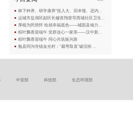
林下种养、研学康养“投入大、回本慢、还内...
运城市盐湖区副区长穆首翔督导西城社区卫生...
厚植为民情怀 绘就幸福底色——城固县倾力...
粽叶飘香迎端午 党群连心一家亲——汉中新...
粽叶飘香迎端午 同心共筑振兴路
勉县同沟寺镇金光村：“裁弯取直”破旧疾 ...
部
中宣部
科技部
生态环境部