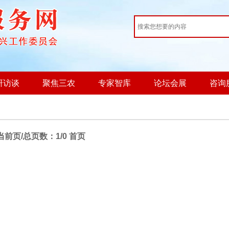
研访谈
聚焦三农
专家智库
论坛会展
咨询
当前页/总页数：1/0 首页