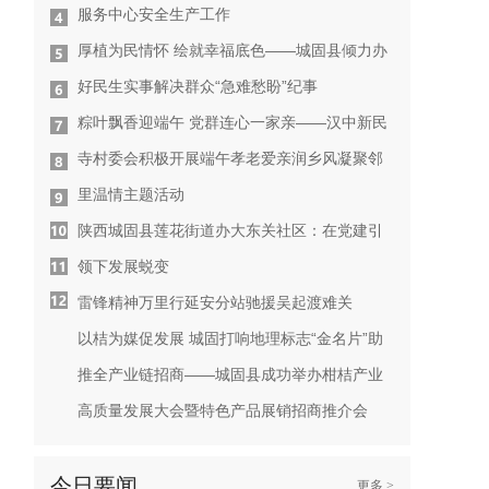
服务中心安全生产工作
厚植为民情怀 绘就幸福底色——城固县倾力办
好民生实事解决群众“急难愁盼”纪事
粽叶飘香迎端午 党群连心一家亲——汉中新民
寺村委会积极开展端午孝老爱亲润乡风凝聚邻
里温情主题活动
陕西城固县莲花街道办大东关社区：在党建引
领下发展蜕变
雷锋精神万里行延安分站驰援吴起渡难关
以桔为媒促发展 城固打响地理标志“金名片”助
推全产业链招商——城固县成功举办柑桔产业
高质量发展大会暨特色产品展销招商推介会
今日要闻
更多 >