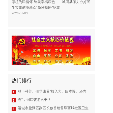
厚植为民情怀 绘就幸福底色——城固县倾力办好民
生实事解决群众“急难愁盼”纪事
2026-07-03
热门排行
林下种养、研学康养“投入大、回本慢、还内
卷”，到底该怎么干？
运城市盐湖区副区长穆首翔督导西城社区卫生